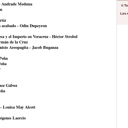
ce Andrade Meduna
© To
om
Los 
rtíz
ha acabado - Odin Dupeyron
esa y el Imperio en Veracruz - Héctor Strobel
ermán de la Cruz
onisio Areopagita - Jacob Buganza
 Peña
Peña
r
nez Gálvez
eña
 - Louisa May Alcott
ógenes Laercio