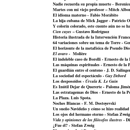
Nadie recuerda su propia muerte - Bereni
Martes con mi viejo profesor – Mitch Alb
El idioma materno - Fabio Morábito
La hija cubana de Mick Jagger
- Patricio O
Y colorín colorado, este cuento aún no se 
Cien cuyes
– Gustavo Rodríguez
Historia ilustrada de la Intervención Franc
64 variaciones sobre un tema de Torre - G
El horizonte de la metafísica de Pseudo Di
El avaro
- Molière
El indeleble caso de Borelli - Ernesto de la
Las máquinas espirituales - Ernesto de la 
El guardián entre el centeno - J. D. Salinge
La sociedad del espectáculo -
Guy Debord
Los desposeídos -
Úrsula K. Le Guin
Es Inútil Dejar de Quererte - Paloma Jimé
Las estratagemas de Dios - Ernesto de la P
La Plaza. Luis Spota.
Noches Blancas - F. M. Dostoyevski
Un sueño Navideño y cómo se hizo realidad
Los ojos del hermano eterno - Stefan Zweig
Vida y opiniones de los filósofos ilustres
- Di
¿Fue él? - Stefan Zweig