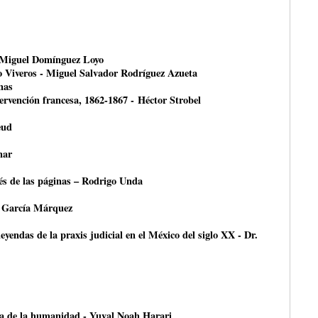
- Miguel Domínguez Loyo
o Viveros - Miguel Salvador Rodríguez Azueta
nas
ntervención francesa, 1862-1867 - Héctor Strobel
eud
nar
avés de las páginas – Rodrigo Unda
 García Márquez
leyendas de la praxis judicial en el México del siglo XX - Dr.
ria de la humanidad - Yuval Noah Harari