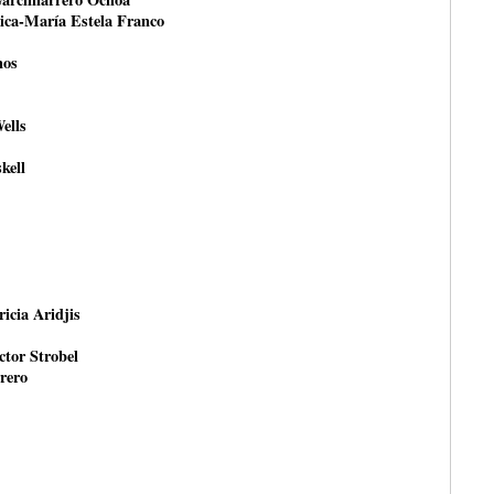
tica-María Estela Franco
nos
ells
kell
ricia Aridjis
ctor Strobel
rero