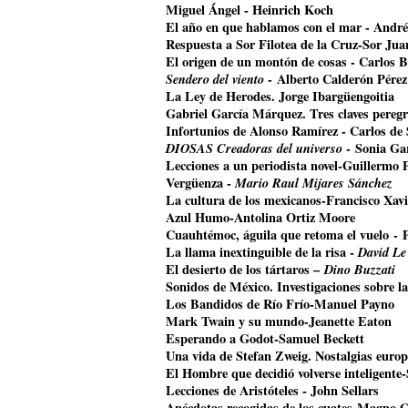
Miguel Ángel - Heinrich Koch
El año en que hablamos con el mar - Andr
Respuesta a Sor Filotea de la Cruz-Sor Jua
El origen de un montón de cosas - Carlos B
Sendero del viento
- Alberto Calderón Pérez
La Ley de Herodes. Jorge Ibargüengoitia
Gabriel García Márquez. Tres claves pereg
Infortunios de Alonso Ramírez - Carlos de
DIOSAS Creadoras del universo
- Sonia Ga
Lecciones a un periodista novel-Guillermo 
Vergüenza -
Mario Raul Mijares Sánchez
La cultura de los mexicanos-Francisco Xavi
Azul Humo-Antolina Ortiz Moore
Cuauhtémoc, águila que retoma el vuelo
- 
La llama inextinguible de la risa -
David Le
El desierto de los tártaros –
Dino Buzzati
Sonidos de México. Investigaciones sobre l
Los Bandidos de Río Frío-Manuel Payno
Mark Twain y su mundo-Jeanette Eaton
Esperando a Godot-Samuel Beckett
Una vida de Stefan Zweig. Nostalgias euro
El Hombre que decidió volverse inteligente
Lecciones de Aristóteles - John Sellars
Anécdotas recogidas de los cuates-Magno 