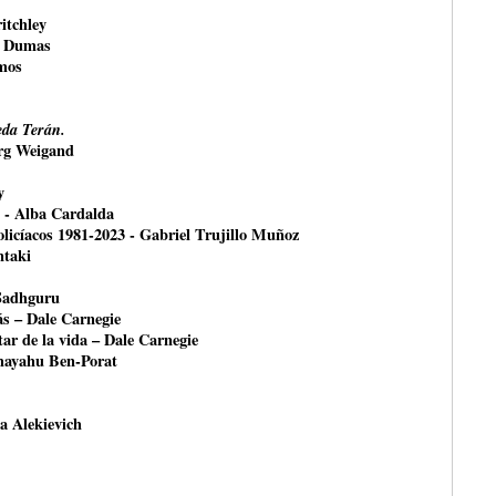
itchley
e Dumas
mos
da Terán.
örg Weigand
y
- Alba Cardalda
olicíacos 1981-2023 - Gabriel Trujillo Muñoz
ntaki
 Sadhguru
ás – Dale Carnegie
ar de la vida – Dale Carnegie
shayahu Ben-Porat
na Alekievich