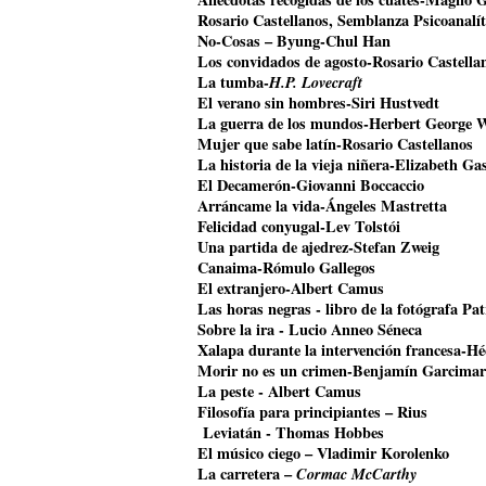
Rosario Castellanos, Semblanza Psicoanalí
No-Cosas – Byung-Chul Han
Los convidados de agosto-Rosario Castella
La tumba-
H.P. Lovecraft
El verano sin hombres-Siri Hustvedt
La guerra de los mundos-Herbert George W
Mujer que sabe latín-Rosario Castellanos
La historia de la vieja niñera-Elizabeth Gas
El Decamerón-Giovanni Boccaccio
Arráncame la vida-Ángeles Mastretta
Felicidad conyugal-Lev Tolstói
Una partida de ajedrez-Stefan Zweig
Canaima-Rómulo Gallegos
El extranjero-Albert Camus
Las horas negras - libro de la fotógrafa Pat
Sobre la ira - Lucio Anneo Séneca
Xalapa durante la intervención francesa-Hé
Morir no es un crimen-Benjamín Garcimar
La peste - Albert Camus
Filosofía para principiantes – Rius
Leviatán - Thomas Hobbes
El músico ciego – Vladimir Korolenko
La carretera –
Cormac McCarthy