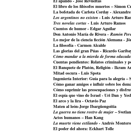
El apando - José Revueltas
El libro de los filósofos muertos – Simon Cr
La bofetada de Carlota Corday - Alexandr
Los argentinos no existen
- Luis Arturo Ra
Tres novelas cortas
- Luis Arturo Ramos
Cuentos de humor - Edgar Aguilar
Don Antonio María de Rivera -
Ramón Pere
Lo mejor de la ciencia ficción Alemana - J
La filosofía - Carmen Alcalde
Las glorias del gran Púas - Ricardo Gariba
Cómo mandar a la mierda de forma educada
Cuentas pendientes: Relatos criminales y p
El Banquete de Platón, Religión - Ikram A
Mitad oscura - Luis Spota
Ingeniería Interior: Guía para la alegría –
Cómo ganar amigos e influir sobre los dem
Cómo suprimir las preocupaciones y disfrut
El espía que vino de Israel - Uri Dan y Ye
El arco y la lira - Octavio Paz
Maten al león-Jorge Ibargüengoitia
La guerra no tiene rostro de mujer
– Svetla
Actos humanos – Han Kang
La muerte viene estilando
- Andrés Montero
El poder del ahora: Eckhart Tolle