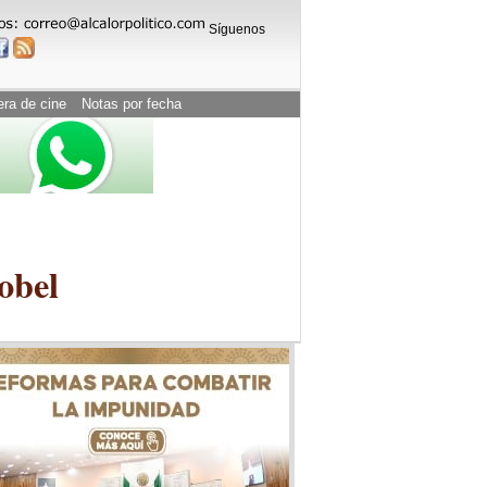
Síguenos
era de cine
Notas por fecha
obel