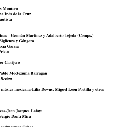
és Montero
na Inés de la Cruz
autista
rinas - Germán Martínez y Adalberto Tejeda (Comps.)
 Sigüenza y Góngora
rcía García
Prieto
er Clavijero
Pablo Moctezuma Barragán
 Breton
a música mexicana-Lilia Downs, Miguel León Portilla y otros
peas-Jean Jacques Lafaye
-Sergio Dantí Mira
Garcimarrero Ochoa