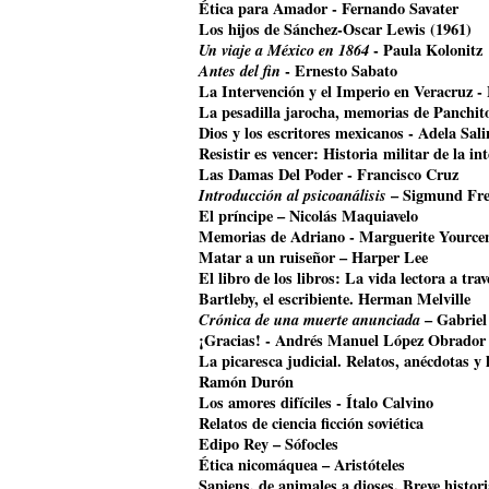
Ética para Amador - Fernando Savater
Los hijos de Sánchez-Oscar Lewis (1961)
Un viaje a México en 1864
- Paula Kolonitz
Antes del fin
- Ernesto Sabato
La Intervención y el Imperio en Veracruz 
La pesadilla jarocha, memorias de Panchit
Dios y los escritores mexicanos - Adela Sali
Resistir es vencer: Historia militar de la i
Las Damas Del Poder - Francisco Cruz
Introducción al psicoanálisis
– Sigmund Fr
El príncipe – Nicolás Maquiavelo
Memorias de Adriano - Marguerite Yource
Matar a un ruiseñor – Harper Lee
El libro de los libros: La vida lectora a tr
Bartleby, el escribiente. Herman Melville
Crónica de una muerte anunciada
– Gabriel
¡Gracias! - Andrés Manuel López Obrador
La picaresca judicial. Relatos, anécdotas y 
Ramón Durón
Los amores difíciles - Ítalo Calvino
Relatos de ciencia ficción soviética
Edipo Rey – Sófocles
Ética nicomáquea – Aristóteles
Sapiens, de animales a dioses. Breve histo