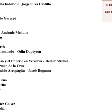
a babilonio. Jorge Silva Castillo.
© To
Los 
le Garespi
ce Andrade Meduna
om
rtíz
ha acabado - Odin Dupeyron
esa y el Imperio en Veracruz - Héctor Strobel
ermán de la Cruz
onisio Areopagita - Jacob Buganza
 Peña
Peña
r
nez Gálvez
eña