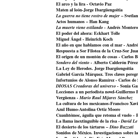
El arco y la lira - Octavio Paz
Maten al león-Jorge Ibargüengoitia
La guerra no tiene rostro de mujer
– Svetla
Actos humanos – Han Kang
La muerte viene estilando
- Andrés Montero
El poder del ahora: Eckhart Tolle
Miguel Ángel - Heinrich Koch
El año en que hablamos con el mar - Andr
Respuesta a Sor Filotea de la Cruz-Sor Jua
El origen de un montón de cosas - Carlos B
Sendero del viento
- Alberto Calderón Pérez
La Ley de Herodes. Jorge Ibargüengoitia
Gabriel García Márquez. Tres claves pereg
Infortunios de Alonso Ramírez - Carlos de
DIOSAS Creadoras del universo
- Sonia Ga
Lecciones a un periodista novel-Guillermo 
Vergüenza -
Mario Raul Mijares Sánchez
La cultura de los mexicanos-Francisco Xavi
Azul Humo-Antolina Ortiz Moore
Cuauhtémoc, águila que retoma el vuelo
- 
La llama inextinguible de la risa -
David Le
El desierto de los tártaros –
Dino Buzzati
Sonidos de México. Investigaciones sobre l