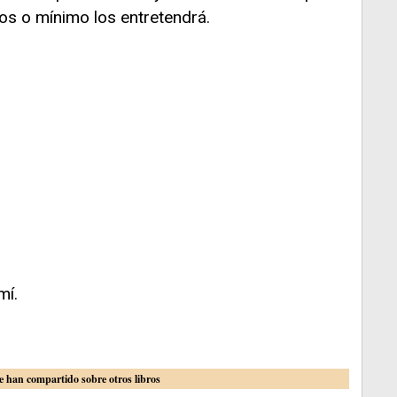
os o mínimo los entretendrá.
mí.
e han compartido sobre otros libros