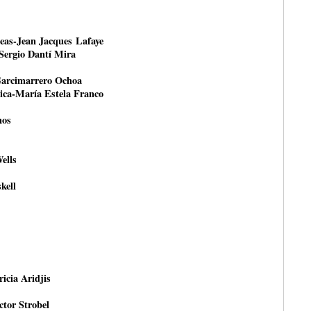
peas-Jean Jacques Lafaye
-Sergio Dantí Mira
Garcimarrero Ochoa
tica-María Estela Franco
nos
ells
kell
ricia Aridjis
ctor Strobel