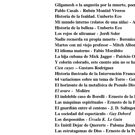
Gilgamesh o la angustia por la muerte, poem
Pablo Casals - Rubén Montiel Viveros
Historia de la fealdad. Umberto Eco
Mi mundo interno (relatos de una niña) - A
Historia de la belleza - Umberto Eco
Los rojos de ultramar - Jordi Soler
Nadie recuerda su propia muerte - Bereni
Martes con mi viejo profesor – Mitch Alb
El idioma materno - Fabio Morábito
La hija cubana de Mick Jagger
- Patricio O
Y colorín colorado, este cuento aún no se 
Cien cuyes
– Gustavo Rodríguez
Historia ilustrada de la Intervención Franc
64 variaciones sobre un tema de Torre - G
El horizonte de la metafísica de Pseudo Di
El avaro
- Molière
El indeleble caso de Borelli - Ernesto de la
Las máquinas espirituales - Ernesto de la 
El guardián entre el centeno - J. D. Salinge
La sociedad del espectáculo -
Guy Debord
Los desposeídos -
Úrsula K. Le Guin
Es Inútil Dejar de Quererte - Paloma Jimé
Las estratagemas de Dios - Ernesto de la P