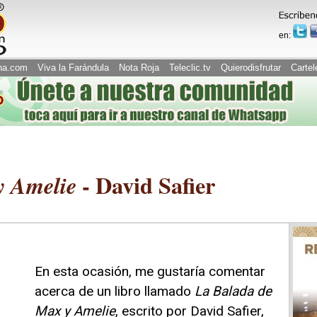
en:
na.com
Viva la Farándula
Nota Roja
Teleclic.tv
Quierodisfrutar
Cartel
- David Safier
y Amelie
En esta ocasión, me gustaría comentar
acerca de un libro llamado
La Balada de
Max y Amelie
, escrito por David Safier,