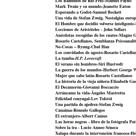
Los Bandidos de Río Frío-Manuel Payno
Mark Twain y su mundo-Jeanette Eaton
Esperando a Godot-Samuel Beckett
Una vida de Stefan Zweig. Nostalgias euro
El Hombre que decidió volverse inteligente
Lecciones de Aristóteles - John Sellars
Anécdotas recogidas de los cuates-Magno 
Rosario Castellanos, Semblanza Psicoanalí
No-Cosas – Byung-Chul Han
Los convidados de agosto-Rosario Castella
La tumba-
H.P. Lovecraft
El verano sin hombres-Siri Hustvedt
La guerra de los mundos-Herbert George W
Mujer que sabe latín-Rosario Castellanos
La historia de la vieja niñera-Elizabeth Gas
El Decamerón-Giovanni Boccaccio
Arráncame la vida-Ángeles Mastretta
Felicidad conyugal-Lev Tolstói
Una partida de ajedrez-Stefan Zweig
Canaima-Rómulo Gallegos
El extranjero-Albert Camus
Las horas negras - libro de la fotógrafa Pat
Sobre la ira - Lucio Anneo Séneca
Xalapa durante la intervención francesa-Hé