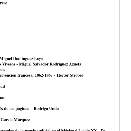
rero
- Miguel Domínguez Loyo
o Viveros - Miguel Salvador Rodríguez Azueta
nas
ntervención francesa, 1862-1867 - Héctor Strobel
eud
nar
avés de las páginas – Rodrigo Unda
 García Márquez
leyendas de la praxis judicial en el México del siglo XX - Dr.