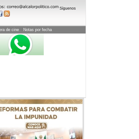
Síguenos
era de cine
Notas por fecha