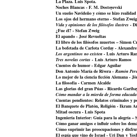
La Plaza. Luis Spota.
Noches Blancas - F. M. Dostoyevski
Un sueño Navideño y cómo se hizo realidad
Los ojos del hermano eterno - Stefan Zweig
Vida y opiniones de los filósofos ilustres
- Di
¿Fue él? - Stefan Zweig
El apando - José Revueltas
El libro de los filósofos muertos – Simon Cr
La bofetada de Carlota Corday - Alexandr
Los argentinos no existen
- Luis Arturo Ra
Tres novelas cortas
- Luis Arturo Ramos
Cuentos de humor - Edgar Aguilar
Don Antonio María de Rivera -
Ramón Pere
Lo mejor de la ciencia ficción Alemana - J
La filosofía - Carmen Alcalde
Las glorias del gran Púas - Ricardo Gariba
Cómo mandar a la mierda de forma educada
Cuentas pendientes: Relatos criminales y p
El Banquete de Platón, Religión - Ikram A
Mitad oscura - Luis Spota
Ingeniería Interior: Guía para la alegría –
Cómo ganar amigos e influir sobre los dem
Cómo suprimir las preocupaciones y disfrut
El espía que vino de Israel - Uri Dan y Ye