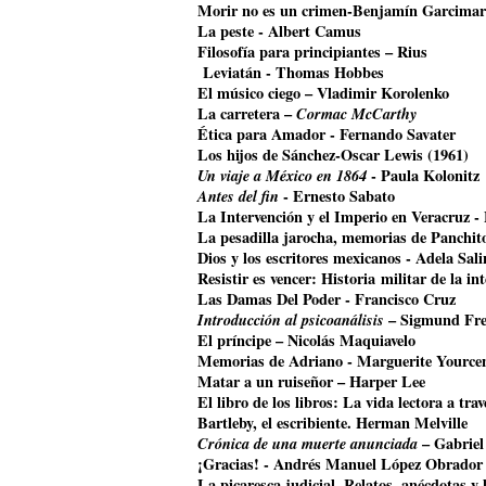
Morir no es un crimen-Benjamín Garcimar
La peste - Albert Camus
Filosofía para principiantes – Rius
Leviatán - Thomas Hobbes
El músico ciego – Vladimir Korolenko
La carretera –
Cormac McCarthy
Ética para Amador - Fernando Savater
Los hijos de Sánchez-Oscar Lewis (1961)
Un viaje a México en 1864
- Paula Kolonitz
Antes del fin
- Ernesto Sabato
La Intervención y el Imperio en Veracruz 
La pesadilla jarocha, memorias de Panchit
Dios y los escritores mexicanos - Adela Sali
Resistir es vencer: Historia militar de la i
Las Damas Del Poder - Francisco Cruz
Introducción al psicoanálisis
– Sigmund Fr
El príncipe – Nicolás Maquiavelo
Memorias de Adriano - Marguerite Yource
Matar a un ruiseñor – Harper Lee
El libro de los libros: La vida lectora a tr
Bartleby, el escribiente. Herman Melville
Crónica de una muerte anunciada
– Gabriel
¡Gracias! - Andrés Manuel López Obrador
La picaresca judicial. Relatos, anécdotas y 