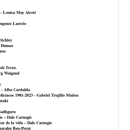
 - Louisa May Alcott
ógenes Laercio
itchley
e Dumas
mos
da Terán.
örg Weigand
y
- Alba Cardalda
olicíacos 1981-2023 - Gabriel Trujillo Muñoz
ntaki
 Sadhguru
ás – Dale Carnegie
ar de la vida – Dale Carnegie
shayahu Ben-Porat