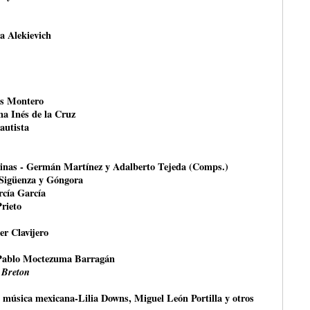
na Alekievich
és Montero
na Inés de la Cruz
autista
rinas - Germán Martínez y Adalberto Tejeda (Comps.)
 Sigüenza y Góngora
rcía García
Prieto
er Clavijero
Pablo Moctezuma Barragán
 Breton
a música mexicana-Lilia Downs, Miguel León Portilla y otros