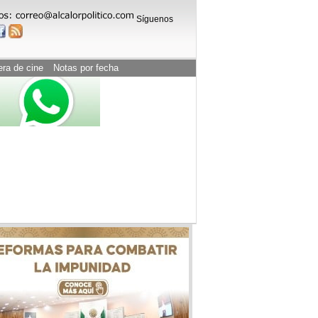
Síguenos
era de cine
Notas por fecha