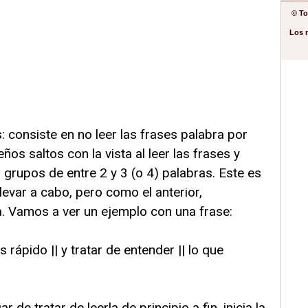
© To
Los 
: consiste en no leer las frases palabra por
ños saltos con la vista al leer las frases y
rupos de entre 2 y 3 (o 4) palabras. Este es
evar a cabo, pero como el anterior,
a. Vamos a ver un ejemplo con una frase:
rápido || y tratar de entender || lo que
ar de tratar de leerla de principio a fin, inicia la