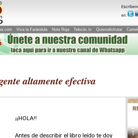
en:
na.com
Viva la Farándula
Nota Roja
Teleclic.tv
Quierodisfrutar
Cartel
gente altamente efectiva
¡¡HOLA!!
Antes de describir el libro leído te doy