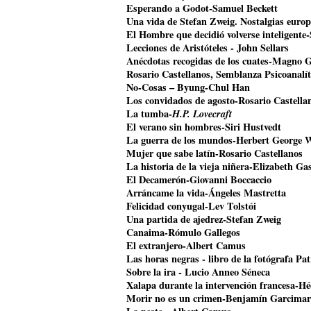
Esperando a Godot-Samuel Beckett
Una vida de Stefan Zweig. Nostalgias euro
El Hombre que decidió volverse inteligente
Lecciones de Aristóteles - John Sellars
Anécdotas recogidas de los cuates-Magno 
Rosario Castellanos, Semblanza Psicoanalí
No-Cosas – Byung-Chul Han
Los convidados de agosto-Rosario Castella
La tumba-
H.P. Lovecraft
El verano sin hombres-Siri Hustvedt
La guerra de los mundos-Herbert George W
Mujer que sabe latín-Rosario Castellanos
La historia de la vieja niñera-Elizabeth Gas
El Decamerón-Giovanni Boccaccio
Arráncame la vida-Ángeles Mastretta
Felicidad conyugal-Lev Tolstói
Una partida de ajedrez-Stefan Zweig
Canaima-Rómulo Gallegos
El extranjero-Albert Camus
Las horas negras - libro de la fotógrafa Pat
Sobre la ira - Lucio Anneo Séneca
Xalapa durante la intervención francesa-Hé
Morir no es un crimen-Benjamín Garcimar