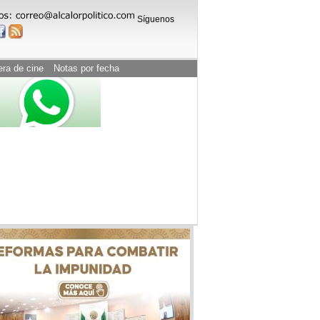
Síguenos
era de cine
Notas por fecha