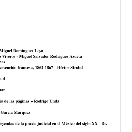
- Miguel Domínguez Loyo
o Viveros - Miguel Salvador Rodríguez Azueta
nas
ntervención francesa, 1862-1867 - Héctor Strobel
eud
nar
avés de las páginas – Rodrigo Unda
 García Márquez
leyendas de la praxis judicial en el México del siglo XX - Dr.