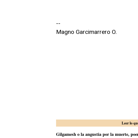
--
Magno Garcimarrero O.
Leer lo qu
Gilgamesh o la angustia por la muerte, poem