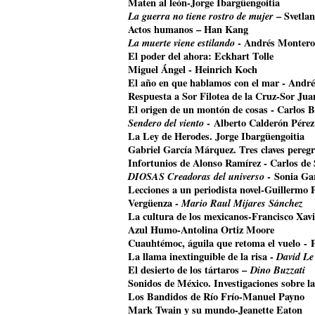
Maten al león-Jorge Ibargüengoitia
La guerra no tiene rostro de mujer
– Svetla
Actos humanos – Han Kang
La muerte viene estilando
- Andrés Montero
El poder del ahora: Eckhart Tolle
Miguel Ángel - Heinrich Koch
El año en que hablamos con el mar - Andr
Respuesta a Sor Filotea de la Cruz-Sor Jua
El origen de un montón de cosas - Carlos B
Sendero del viento
- Alberto Calderón Pérez
La Ley de Herodes. Jorge Ibargüengoitia
Gabriel García Márquez. Tres claves pereg
Infortunios de Alonso Ramírez - Carlos de
DIOSAS Creadoras del universo
- Sonia Ga
Lecciones a un periodista novel-Guillermo 
Vergüenza -
Mario Raul Mijares Sánchez
La cultura de los mexicanos-Francisco Xavi
Azul Humo-Antolina Ortiz Moore
Cuauhtémoc, águila que retoma el vuelo
- 
La llama inextinguible de la risa -
David Le
El desierto de los tártaros –
Dino Buzzati
Sonidos de México. Investigaciones sobre l
Los Bandidos de Río Frío-Manuel Payno
Mark Twain y su mundo-Jeanette Eaton