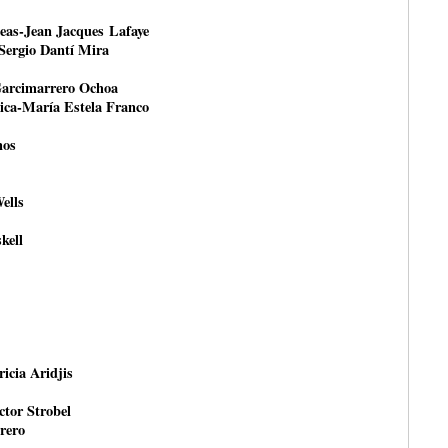
peas-Jean Jacques Lafaye
-Sergio Dantí Mira
Garcimarrero Ochoa
tica-María Estela Franco
nos
ells
kell
ricia Aridjis
ctor Strobel
rero