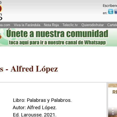
en:
na.com
Viva la Farándula
Nota Roja
Teleclic.tv
Quierodisfrutar
Cartel
s - Alfred López
Libro: Palabras y Palabros.
Autor: Alfred López.
Ed. Larousse. 2021.