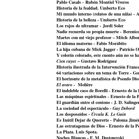
Pablo Casals - Rubén Montiel Viveros
Historia de la fealdad. Umberto Eco
Mi mundo interno (relatos de una niña) - A
Historia de la belleza - Umberto Eco
Los rojos de ultramar - Jordi Soler
Nadie recuerda su propia muerte - Bereni
Martes con mi viejo profesor – Mitch Alb
El idioma materno - Fabio Morábito
La hija cubana de Mick Jagger
- Patricio O
Y colorín colorado, este cuento aún no se 
Cien cuyes
– Gustavo Rodríguez
Historia ilustrada de la Intervención Franc
64 variaciones sobre un tema de Torre - G
El horizonte de la metafísica de Pseudo Di
El avaro
- Molière
El indeleble caso de Borelli - Ernesto de la
Las máquinas espirituales - Ernesto de la 
El guardián entre el centeno - J. D. Salinge
La sociedad del espectáculo -
Guy Debord
Los desposeídos -
Úrsula K. Le Guin
Es Inútil Dejar de Quererte - Paloma Jimé
Las estratagemas de Dios - Ernesto de la P
La Plaza. Luis Spota.
Noches Blancas - F. M. Dostoyevski