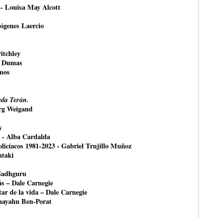
 - Louisa May Alcott
ógenes Laercio
itchley
e Dumas
mos
da Terán.
örg Weigand
y
- Alba Cardalda
olicíacos 1981-2023 - Gabriel Trujillo Muñoz
ntaki
 Sadhguru
ás – Dale Carnegie
ar de la vida – Dale Carnegie
shayahu Ben-Porat