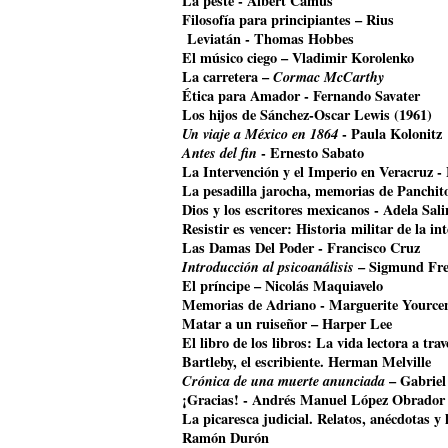
La peste - Albert Camus
Filosofía para principiantes – Rius
Leviatán - Thomas Hobbes
El músico ciego – Vladimir Korolenko
La carretera –
Cormac McCarthy
Ética para Amador - Fernando Savater
Los hijos de Sánchez-Oscar Lewis (1961)
Un viaje a México en 1864
- Paula Kolonitz
Antes del fin
- Ernesto Sabato
La Intervención y el Imperio en Veracruz 
La pesadilla jarocha, memorias de Panchit
Dios y los escritores mexicanos - Adela Sali
Resistir es vencer: Historia militar de la i
Las Damas Del Poder - Francisco Cruz
Introducción al psicoanálisis
– Sigmund Fr
El príncipe – Nicolás Maquiavelo
Memorias de Adriano - Marguerite Yource
Matar a un ruiseñor – Harper Lee
El libro de los libros: La vida lectora a tr
Bartleby, el escribiente. Herman Melville
Crónica de una muerte anunciada
– Gabriel
¡Gracias! - Andrés Manuel López Obrador
La picaresca judicial. Relatos, anécdotas y 
Ramón Durón