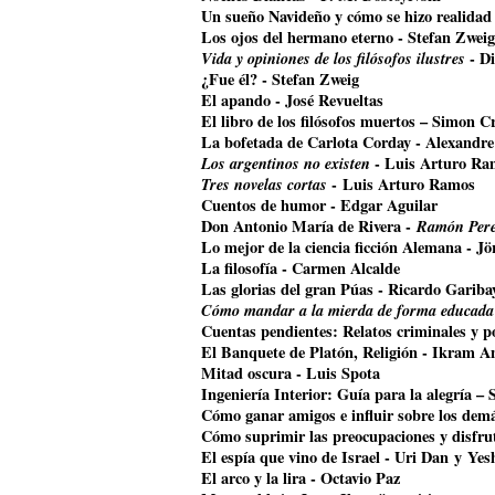
Un sueño Navideño y cómo se hizo realidad
Los ojos del hermano eterno - Stefan Zweig
Vida y opiniones de los filósofos ilustres
- Di
¿Fue él? - Stefan Zweig
El apando - José Revueltas
El libro de los filósofos muertos – Simon Cr
La bofetada de Carlota Corday - Alexandr
Los argentinos no existen
- Luis Arturo Ra
Tres novelas cortas
- Luis Arturo Ramos
Cuentos de humor - Edgar Aguilar
Don Antonio María de Rivera -
Ramón Pere
Lo mejor de la ciencia ficción Alemana - J
La filosofía - Carmen Alcalde
Las glorias del gran Púas - Ricardo Gariba
Cómo mandar a la mierda de forma educada
Cuentas pendientes: Relatos criminales y p
El Banquete de Platón, Religión - Ikram A
Mitad oscura - Luis Spota
Ingeniería Interior: Guía para la alegría –
Cómo ganar amigos e influir sobre los dem
Cómo suprimir las preocupaciones y disfrut
El espía que vino de Israel - Uri Dan y Ye
El arco y la lira - Octavio Paz