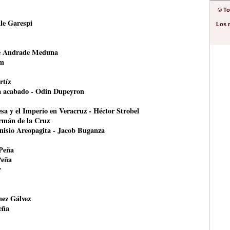
© To
le Garespi
Los 
ce Andrade Meduna
om
rtíz
ha acabado - Odin Dupeyron
esa y el Imperio en Veracruz - Héctor Strobel
ermán de la Cruz
onisio Areopagita - Jacob Buganza
 Peña
Peña
r
nez Gálvez
eña