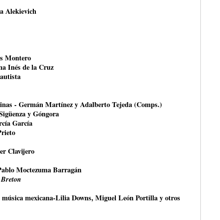
na Alekievich
és Montero
na Inés de la Cruz
autista
rinas - Germán Martínez y Adalberto Tejeda (Comps.)
 Sigüenza y Góngora
rcía García
Prieto
er Clavijero
Pablo Moctezuma Barragán
 Breton
a música mexicana-Lilia Downs, Miguel León Portilla y otros