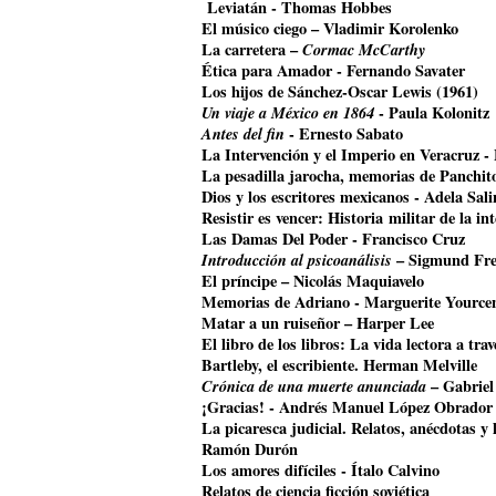
Leviatán - Thomas Hobbes
El músico ciego – Vladimir Korolenko
La carretera –
Cormac McCarthy
Ética para Amador - Fernando Savater
Los hijos de Sánchez-Oscar Lewis (1961)
Un viaje a México en 1864
- Paula Kolonitz
Antes del fin
- Ernesto Sabato
La Intervención y el Imperio en Veracruz 
La pesadilla jarocha, memorias de Panchit
Dios y los escritores mexicanos - Adela Sali
Resistir es vencer: Historia militar de la i
Las Damas Del Poder - Francisco Cruz
Introducción al psicoanálisis
– Sigmund Fr
El príncipe – Nicolás Maquiavelo
Memorias de Adriano - Marguerite Yource
Matar a un ruiseñor – Harper Lee
El libro de los libros: La vida lectora a tr
Bartleby, el escribiente. Herman Melville
Crónica de una muerte anunciada
– Gabriel
¡Gracias! - Andrés Manuel López Obrador
La picaresca judicial. Relatos, anécdotas y 
Ramón Durón
Los amores difíciles - Ítalo Calvino
Relatos de ciencia ficción soviética