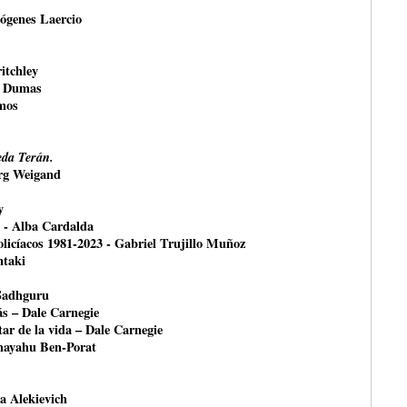
ógenes Laercio
itchley
e Dumas
mos
da Terán.
örg Weigand
y
- Alba Cardalda
olicíacos 1981-2023 - Gabriel Trujillo Muñoz
ntaki
 Sadhguru
ás – Dale Carnegie
ar de la vida – Dale Carnegie
shayahu Ben-Porat
na Alekievich