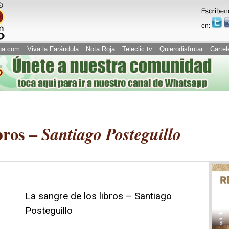
en:
na.com
Viva la Farándula
Nota Roja
Teleclic.tv
Quierodisfrutar
Cartel
bros –
Santiago Posteguillo
La sangre de los libros – Santiago
Posteguillo