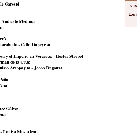
le Garespi
© To
Los 
ce Andrade Meduna
om
rtíz
ha acabado - Odin Dupeyron
esa y el Imperio en Veracruz - Héctor Strobel
ermán de la Cruz
onisio Areopagita - Jacob Buganza
 Peña
Peña
r
nez Gálvez
eña
 - Louisa May Alcott