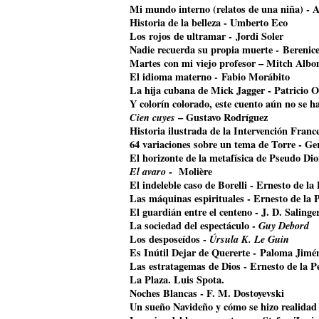
Mi mundo interno (relatos de una niña) - A
Historia de la belleza - Umberto Eco
Los rojos de ultramar - Jordi Soler
Nadie recuerda su propia muerte - Bereni
Martes con mi viejo profesor – Mitch Alb
El idioma materno - Fabio Morábito
La hija cubana de Mick Jagger
- Patricio O
Y colorín colorado, este cuento aún no se 
Cien cuyes
– Gustavo Rodríguez
Historia ilustrada de la Intervención Franc
64 variaciones sobre un tema de Torre - G
El horizonte de la metafísica de Pseudo Di
El avaro
- Molière
El indeleble caso de Borelli - Ernesto de la
Las máquinas espirituales - Ernesto de la 
El guardián entre el centeno - J. D. Salinge
La sociedad del espectáculo -
Guy Debord
Los desposeídos -
Úrsula K. Le Guin
Es Inútil Dejar de Quererte - Paloma Jimé
Las estratagemas de Dios - Ernesto de la P
La Plaza. Luis Spota.
Noches Blancas - F. M. Dostoyevski
Un sueño Navideño y cómo se hizo realidad