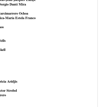
-Sergio Dantí Mira
Garcimarrero Ochoa
tica-María Estela Franco
nos
ells
kell
ricia Aridjis
ctor Strobel
rero