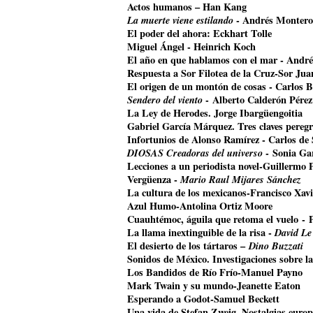
Actos humanos – Han Kang
La muerte viene estilando
- Andrés Montero
El poder del ahora: Eckhart Tolle
Miguel Ángel - Heinrich Koch
El año en que hablamos con el mar - Andr
Respuesta a Sor Filotea de la Cruz-Sor Jua
El origen de un montón de cosas - Carlos B
Sendero del viento
- Alberto Calderón Pérez
La Ley de Herodes. Jorge Ibargüengoitia
Gabriel García Márquez. Tres claves pereg
Infortunios de Alonso Ramírez - Carlos de
DIOSAS Creadoras del universo
- Sonia Ga
Lecciones a un periodista novel-Guillermo 
Vergüenza -
Mario Raul Mijares Sánchez
La cultura de los mexicanos-Francisco Xavi
Azul Humo-Antolina Ortiz Moore
Cuauhtémoc, águila que retoma el vuelo
- 
La llama inextinguible de la risa -
David Le
El desierto de los tártaros –
Dino Buzzati
Sonidos de México. Investigaciones sobre l
Los Bandidos de Río Frío-Manuel Payno
Mark Twain y su mundo-Jeanette Eaton
Esperando a Godot-Samuel Beckett
Una vida de Stefan Zweig. Nostalgias euro