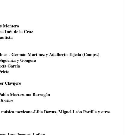
és Montero
na Inés de la Cruz
autista
rinas - Germán Martínez y Adalberto Tejeda (Comps.)
 Sigüenza y Góngora
rcía García
Prieto
er Clavijero
Pablo Moctezuma Barragán
 Breton
a música mexicana-Lilia Downs, Miguel León Portilla y otros
peas-Jean Jacques Lafaye