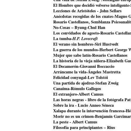
El Hombre que decidió volverse inteligente
Lecciones de Aristóteles - John Sellars
Anécdotas recogidas de los cuates-Magno 
Rosario Castellanos, Semblanza Psicoanalí
No-Cosas – Byung-Chul Han
Los convidados de agosto-Rosario Castella
La tumba-
H.P. Lovecraft
El verano sin hombres-Siri Hustvedt
La guerra de los mundos-Herbert George W
Mujer que sabe latín-Rosario Castellanos
La historia de la vieja niñera-Elizabeth Gas
El Decamerón-Giovanni Boccaccio
Arráncame la vida-Ángeles Mastretta
Felicidad conyugal-Lev Tolstói
Una partida de ajedrez-Stefan Zweig
Canaima-Rómulo Gallegos
El extranjero-Albert Camus
Las horas negras - libro de la fotógrafa Pat
Sobre la ira - Lucio Anneo Séneca
Xalapa durante la intervención francesa-Hé
Morir no es un crimen-Benjamín Garcimar
La peste - Albert Camus
Filosofía para principiantes – Rius