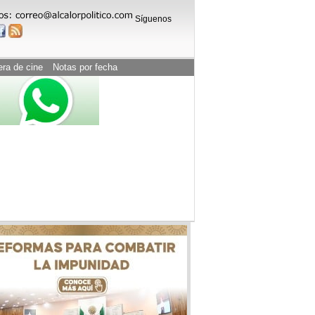
Síguenos
era de cine
Notas por fecha