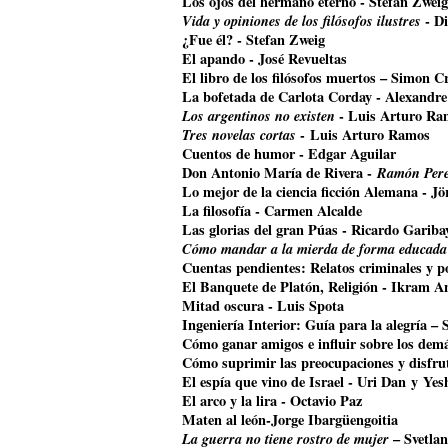
Los ojos del hermano eterno - Stefan Zweig
Vida y opiniones de los filósofos ilustres
- Di
¿Fue él? - Stefan Zweig
El apando - José Revueltas
El libro de los filósofos muertos – Simon Cr
La bofetada de Carlota Corday - Alexandr
Los argentinos no existen
- Luis Arturo Ra
Tres novelas cortas
- Luis Arturo Ramos
Cuentos de humor - Edgar Aguilar
Don Antonio María de Rivera -
Ramón Pere
Lo mejor de la ciencia ficción Alemana - J
La filosofía - Carmen Alcalde
Las glorias del gran Púas - Ricardo Gariba
Cómo mandar a la mierda de forma educada
Cuentas pendientes: Relatos criminales y p
El Banquete de Platón, Religión - Ikram A
Mitad oscura - Luis Spota
Ingeniería Interior: Guía para la alegría –
Cómo ganar amigos e influir sobre los dem
Cómo suprimir las preocupaciones y disfrut
El espía que vino de Israel - Uri Dan y Ye
El arco y la lira - Octavio Paz
Maten al león-Jorge Ibargüengoitia
La guerra no tiene rostro de mujer
– Svetla