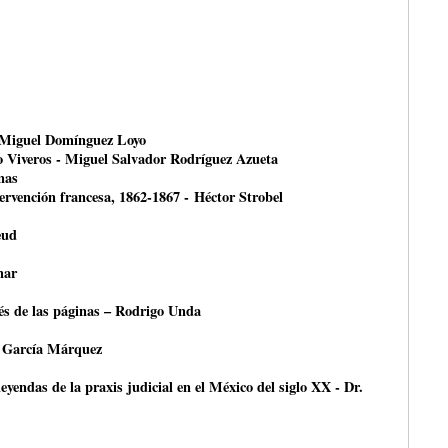
- Miguel Domínguez Loyo
o Viveros - Miguel Salvador Rodríguez Azueta
nas
ntervención francesa, 1862-1867 - Héctor Strobel
eud
nar
avés de las páginas – Rodrigo Unda
 García Márquez
leyendas de la praxis judicial en el México del siglo XX - Dr.