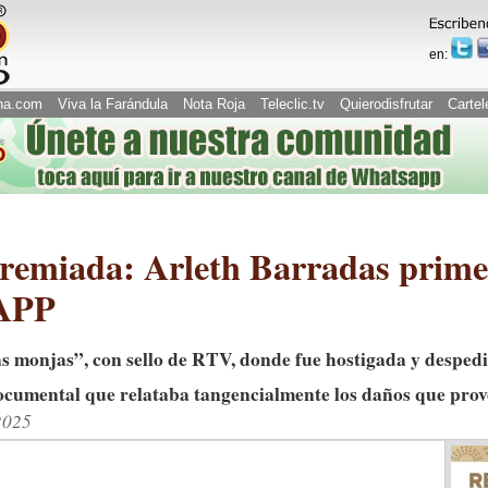
en:
na.com
Viva la Farándula
Nota Roja
Teleclic.tv
Quierodisfrutar
Cartel
premiada: Arleth Barradas prime
EAPP
as monjas”, con sello de RTV, donde fue hostigada y desped
ocumental que relataba tangencialmente los daños que pro
2025