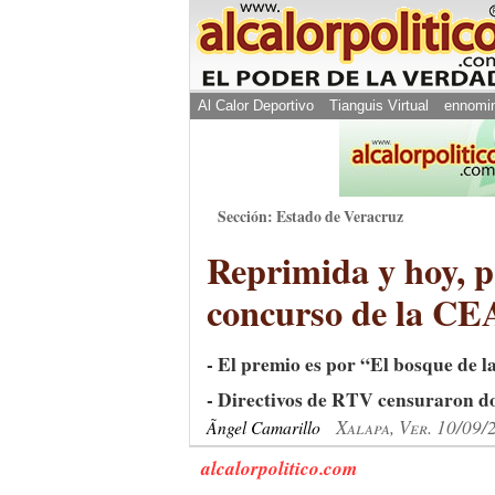
Al Calor Deportivo
Tianguis Virtual
ennomi
Sección: Estado de Veracruz
Reprimida y hoy, 
concurso de la C
- El premio es por “El bosque de l
- Directivos de RTV censuraron d
Xalapa, Ver. 10/09/
Ãngel Camarillo
alcalorpolitico.com