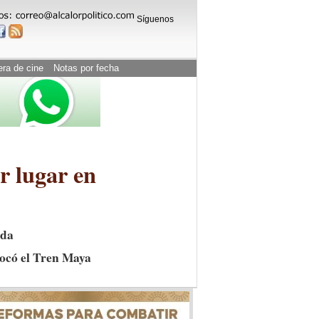
Síguenos
era de cine
Notas por fecha
r lugar en
ida
vocó el Tren Maya