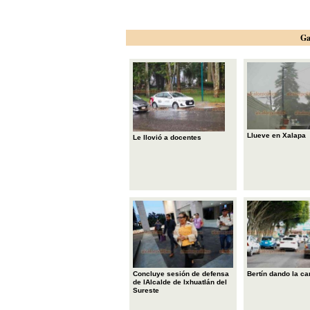
Ga
Llueve en Xalapa
Le llovió a docentes
Concluye sesión de defensa
Bertín dando la ca
de lAlcalde de Ixhuatlán del
Sureste