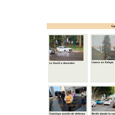
Ga
Llueve en Xalapa
Le llovió a docentes
Concluye sesión de defensa
Bertín dando la ca