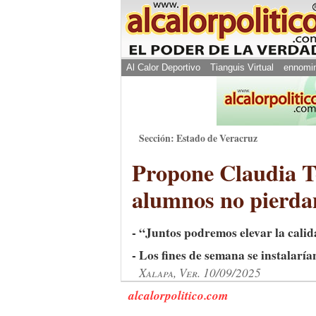
Al Calor Deportivo
Tianguis Virtual
ennomi
Sección: Estado de Veracruz
Propone Claudia Te
alumnos no pierdan
- “Juntos podremos elevar la cali
- Los fines de semana se instalarí
Xalapa, Ver. 10/09/2025
alcalorpolitico.com