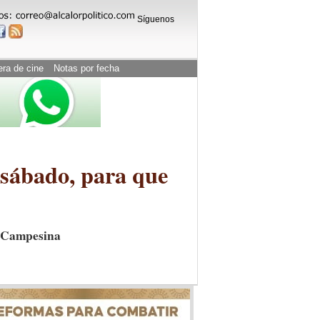
Síguenos
era de cine
Notas por fecha
 sábado, para que
a Campesina