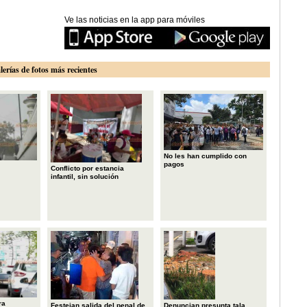
Ve las noticias en la app para móviles
lerías de fotos más recientes
No les han cumplido con
pagos
Conflicto por estancia
infantil, sin solución
ra
Festejan salida del penal de
Denuncian presunta tala