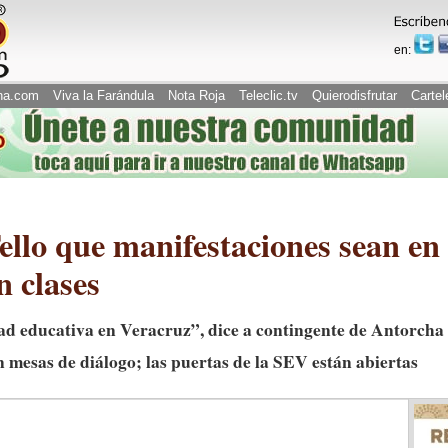
en:
na.com
Viva la Farándula
Nota Roja
Teleclic.tv
Quierodisfrutar
Cartel
llo que manifestaciones sean en
 clases
dad educativa en Veracruz”, dice a contingente de Antorch
an mesas de diálogo; las puertas de la SEV están abiertas