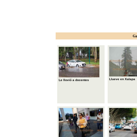
Ga
Llueve en Xalapa
Le llovió a docentes