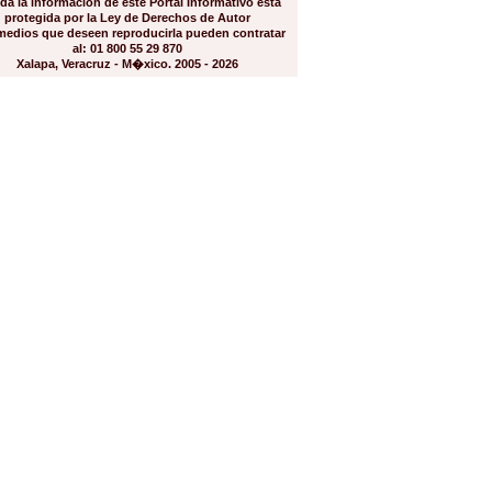
da la información de este Portal Informativo está
protegida por la Ley de Derechos de Autor
medios que deseen reproducirla pueden contratar
al: 01 800 55 29 870
Xalapa, Veracruz - M�xico. 2005 - 2026