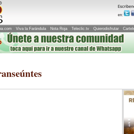
en:
na.com
Viva la Farándula
Nota Roja
Teleclic.tv
Quierodisfrutar
Cartel
transeúntes