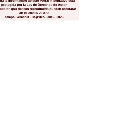
da la información de este Portal Informativo está
protegida por la Ley de Derechos de Autor
medios que deseen reproducirla pueden contratar
al: 01 800 55 29 870
Xalapa, Veracruz - M�xico. 2005 - 2026