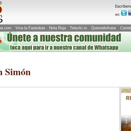
en:
na.com
Viva la Farándula
Nota Roja
Teleclic.tv
Quierodisfrutar
Cartel
n Simón