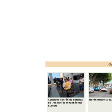
Ga
Concluye sesión de defensa
Bertín dando la ca
de lAlcalde de Ixhuatlán del
Sureste