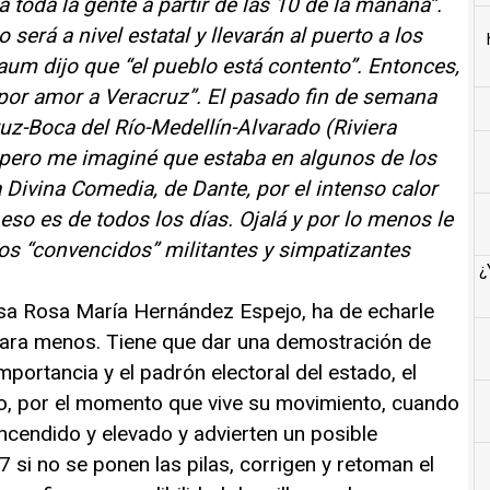
 toda la gente a partir de las 10 de la mañana”.
será a nivel estatal y llevarán al puerto a los
 dijo que “el pueblo está contento”. Entonces,
“por amor a Veracruz”. El pasado fin de semana
uz-Boca del Río-Medellín-Alvarado (Riviera
 pero me imaginé que estaba en algunos de los
 Divina Comedia,
de Dante, por el intenso calor
so es de todos los días. Ojalá y por lo menos le
los “convencidos” militantes y simpatizantes
¿
esa Rosa María Hernández Espejo, ha de echarle
 para menos. Tiene que dar una demostración de
mportancia y el padrón electoral del estado, el
o, por el momento que vive su movimiento, cuando
cendido y elevado y advierten un posible
 si no se ponen las pilas, corrigen y retoman el