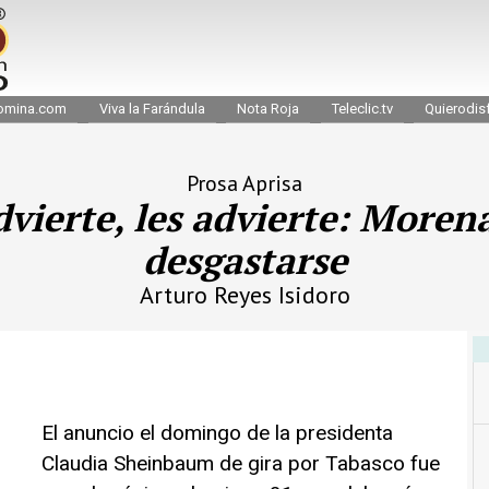
omina.com
Viva la Farándula
Nota Roja
Teleclic.tv
Quierodisf
Prosa Aprisa
dvierte, les advierte: More
desgastarse
Arturo Reyes Isidoro
El anuncio el domingo de la presidenta
Claudia Sheinbaum de gira por Tabasco fue