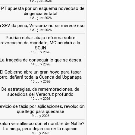
5 August 2026
l PT apuesta por un esquema novedoso de
dirigencia estatal
4 August 2026
a SEV da pena; Veracruz no se merece eso
3 August 2026
Podrían echar abajo reforma sobre
revocación de mandato; MC acudirá a la
SCJN
15 July 2026
La tragedia de conseguir lo que se desea
14 July 2026
El Gobierno abre un gran hoyo para tapar
otro; dañará toda la Cuenca del Uxpanapa
13 July 2026
De estrategias, de rememoraciones, de
sucedidos del Veracruz profundo
10 July 2026
rvicio de taxis por aplicaciones, revolución
que llegó para quedarse
9 July 2026
Salón versallesco con el nombre de Nahle?
Lo niega, pero dejan correr la especie
8 July 2026