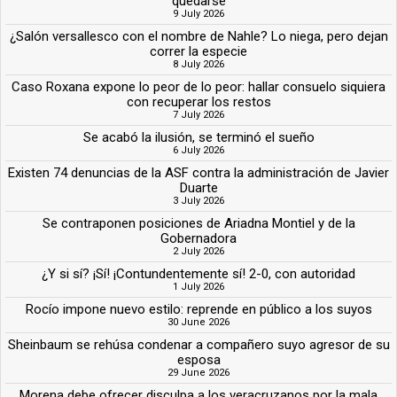
quedarse
9 July 2026
¿Salón versallesco con el nombre de Nahle? Lo niega, pero dejan
correr la especie
8 July 2026
Caso Roxana expone lo peor de lo peor: hallar consuelo siquiera
con recuperar los restos
7 July 2026
Se acabó la ilusión, se terminó el sueño
6 July 2026
Existen 74 denuncias de la ASF contra la administración de Javier
Duarte
3 July 2026
Se contraponen posiciones de Ariadna Montiel y de la
Gobernadora
2 July 2026
¿Y si sí? ¡Sí! ¡Contundentemente sí! 2-0, con autoridad
1 July 2026
Rocío impone nuevo estilo: reprende en público a los suyos
30 June 2026
Sheinbaum se rehúsa condenar a compañero suyo agresor de su
esposa
29 June 2026
Morena debe ofrecer disculpa a los veracruzanos por la mala