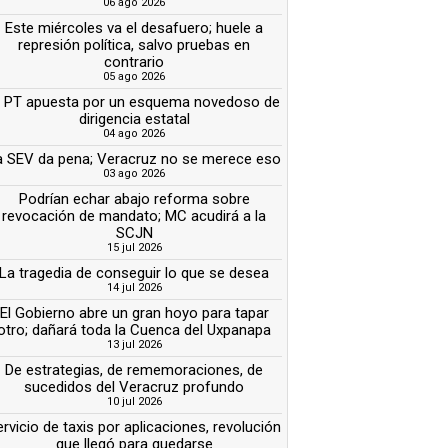
06 ago 2026
Este miércoles va el desafuero; huele a
represión política, salvo pruebas en
contrario
05 ago 2026
l PT apuesta por un esquema novedoso de
dirigencia estatal
04 ago 2026
a SEV da pena; Veracruz no se merece eso
03 ago 2026
Podrían echar abajo reforma sobre
revocación de mandato; MC acudirá a la
SCJN
15 jul 2026
La tragedia de conseguir lo que se desea
14 jul 2026
El Gobierno abre un gran hoyo para tapar
otro; dañará toda la Cuenca del Uxpanapa
13 jul 2026
De estrategias, de rememoraciones, de
sucedidos del Veracruz profundo
10 jul 2026
rvicio de taxis por aplicaciones, revolución
que llegó para quedarse