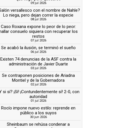
09 jul 2026
Salón versallesco con el nombre de Nahle?
Lo niega, pero dejan correr la especie
08 jul 2026
Caso Roxana expone lo peor de lo peor:
hallar consuelo siquiera con recuperar los
restos
07 jul 2026
Se acabó la ilusión, se terminó el sueño
06 jul 2026
Existen 74 denuncias de la ASF contra la
administración de Javier Duarte
03 jul 2026
Se contraponen posiciones de Ariadna
Montiel y de la Gobernadora
02 jul 2026
Y si sí? ¡Sí! ¡Contundentemente sí! 2-0, con
autoridad
01 jul 2026
Rocío impone nuevo estilo: reprende en
público a los suyos
30 jun 2026
Sheinbaum se rehúsa condenar a