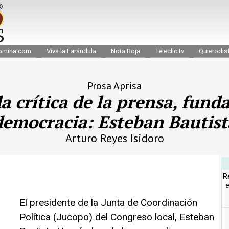
omina.com
Viva la Farándula
Nota Roja
Teleclic.tv
Quierodisf
Prosa Aprisa
da crítica de la prensa, fund
democracia: Esteban Bautist
Arturo Reyes Isidoro
R
e
El presidente de la Junta de Coordinación
Política (Jucopo) del Congreso local, Esteban